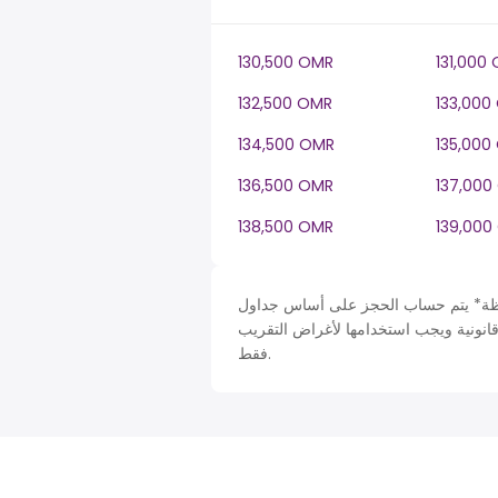
130,500 OMR
131,000
132,500 OMR
133,000
134,500 OMR
135,000
136,500 OMR
137,000
138,500 OMR
139,000
 حساب الحجز على أساس جداول Oman في OM، ضريبة دخل سنة. لأغراض التبسيط تم افتراض
قانونية ويجب استخدامها لأغراض التقريب
فقط.