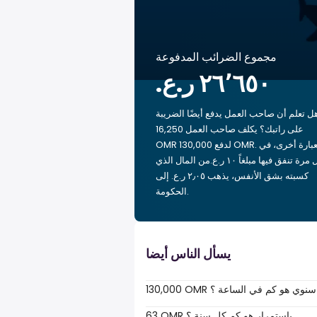
مجموع الضرائب المدفوعة
ل تعلم أن صاحب العمل يدفع أيضًا الضريبة
على راتبك؟ يكلف صاحب العمل 16,250
OMR لدفع 130,000 OMR. بعبارة أخرى، في
كل مرة تنفق فيها مبلغاً ‏١٠ ر.ع.‏من المال الذي
كسبته بشق الأنفس، يذهب ‏٢٫٠٥ ر.ع.‏ إلى
الحكومة.
يسأل الناس أيضا
130,000 OMR سنوي هو كم في الساعة ؟
63 OMR باستمرار هو كم كل سنة ؟