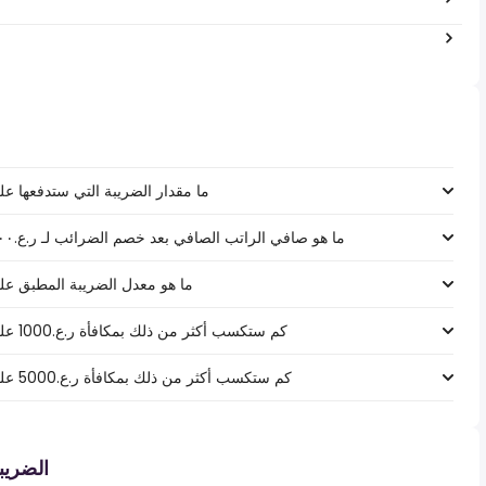
ما مقدار الضريبة التي ستدفعها على راتب ر.ع.‏٣٠٬٠٠٠
ما هو صافي الراتب الصافي بعد خصم الضرائب لـ ر.ع.‏١٣٠٬٠٠٠ ‏ في سلطنة عمان، سلطنة عمان؟
ما هو معدل الضريبة المطبق على راتب ر.ع.‏٣٠٬٠٠٠
كم ستكسب أكثر من ذلك بمكافأة ر.ع.1000 على راتب ر.ع.‏١٣٠٬٠٠٠ ‏ في سلطنة عمان؟
كم ستكسب أكثر من ذلك بمكافأة ر.ع.5000 على راتب ر.ع.‏١٣٠٬٠٠٠ ‏ في سلطنة عمان؟
الضري