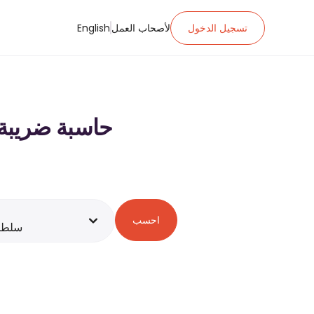
تسجيل الدخول
لأصحاب العمل
English
حاسبة ضريبة الدخل ل ر.ع.‏٠٬٠٠٠
احسب
سلطن