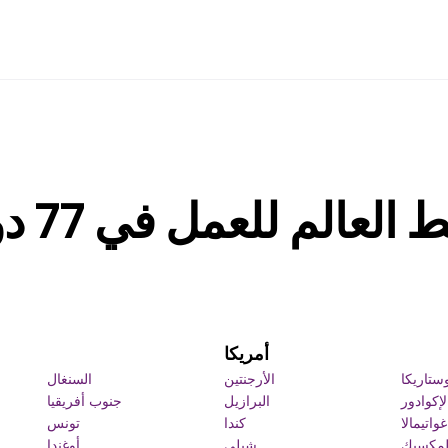
 العالم للعمل في 77 دول
أمريكا
ستاريكا
الأرجنتين
السنغال
لإكوادور
البرازيل
جنوب أفريقيا
غواتيمالا
كندا
تونس
لمكسيك
شيلي
أوغندا