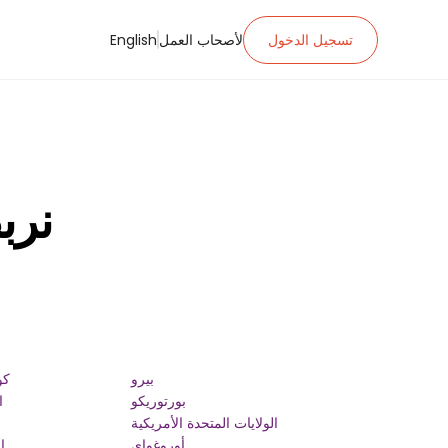
تسجيل الدخول
لأصحاب العمل
English
نربط
بيرو
كو
بورتوريكو
ا
الولايات المتحدة الأمريكية
أوروغواي
ا