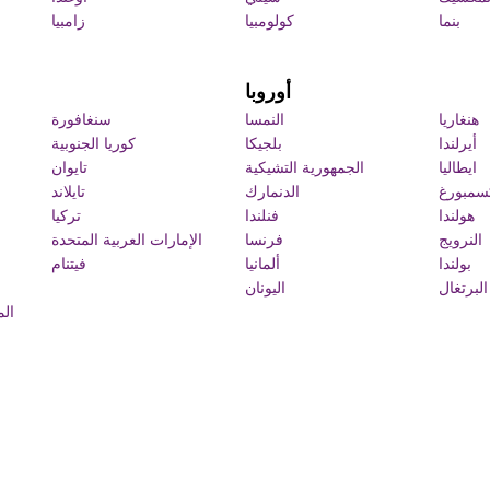
بنما
كولومبيا
زامبيا
أوروبا
هنغاريا
النمسا
سنغافورة
أيرلندا
بلجيكا
كوريا الجنوبية
ايطاليا
الجمهورية التشيكية
تايوان
سمبورغ
الدنمارك
تايلاند
هولندا
فنلندا
تركيا
النرويج
فرنسا
الإمارات العربية المتحدة
بولندا
ألمانيا
فيتنام
البرتغال
اليونان
الم