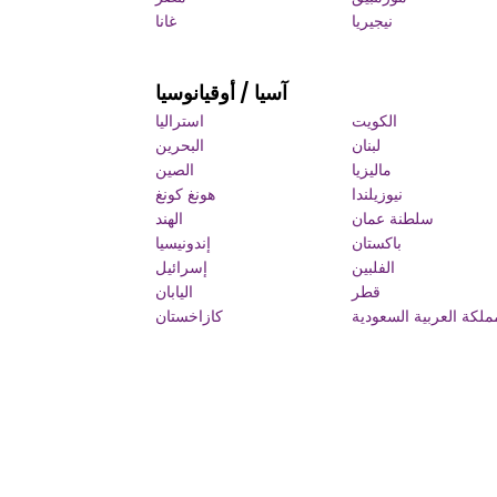
نيجيريا
غانا
آسيا / أوقيانوسيا
الكويت
استراليا
لبنان
البحرين
ماليزيا
الصين
نيوزيلندا
هونغ كونغ
سلطنة عمان
الهند
باكستان
إندونيسيا
الفلبين
إسرائيل
قطر
اليابان
ملكة العربية السعودية
كازاخستان