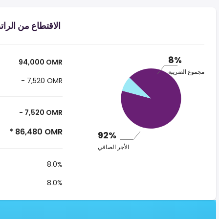
الاقتطاع من الراتب ر.ع.‏٩٤٬٠٠٠ ‏ ف
8%
94,000 OMR
مجموع الضريبة
- 7,520 OMR
- 7,520 OMR
* 86,480 OMR
92%
الأجر الصافي
8.0%
8.0%