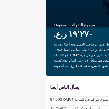
مجموع الضرائب المدفوعة
ل تعلم أن صاحب العمل يدفع أيضًا الضريبة
على راتبك؟ يكلف صاحب العمل 11,750 OMR
لدفع 94,000 OMR. بعبارة أخرى، في كل مرة
تنفق فيها مبلغاً ‏١٠ ر.ع.‏من المال الذي كسبته
 إلى الحكومة.
يسأل الناس أيضا
94,000 OMR سنوي هو كم في الساعة ؟
45 OMR باستمرار هو كم كل سنة ؟