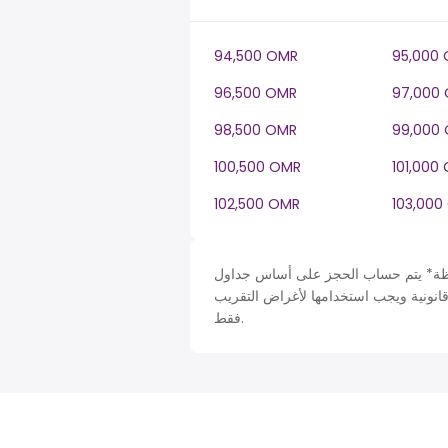
94,500 OMR
95,000
96,500 OMR
97,000
98,500 OMR
99,000
100,500 OMR
101,000
102,500 OMR
103,000
 حساب الحجز على أساس جداول Oman في OM، ضريبة دخل سنة. لأغراض التبسيط تم افتراض
قانونية ويجب استخدامها لأغراض التقريب
فقط.