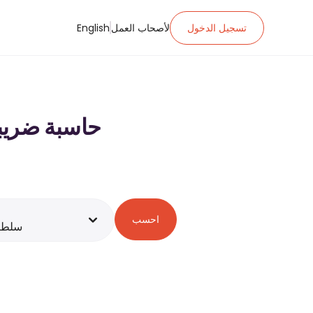
تسجيل الدخول
لأصحاب العمل
English
حاسبة ضريبة الدخل ل ر.ع.‏٠٠
احسب
سلطن