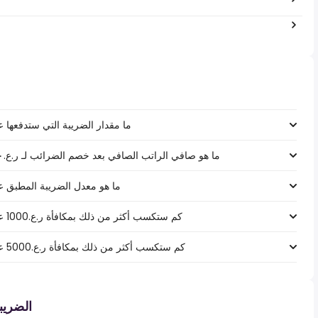
ما مقدار الضريبة التي ستدفعها على راتب ر.ع.‏٬٠٠٠
ما هو صافي الراتب الصافي بعد خصم الضرائب لـ ر.ع.‏٩٤٬٠٠٠ ‏ في سلطنة عمان، سلطنة عمان؟
ما هو معدل الضريبة المطبق على راتب ر.ع.‏٬٠٠٠
كم ستكسب أكثر من ذلك بمكافأة ر.ع.1000 على راتب ر.ع.‏٩٤٬٠٠٠ ‏ في سلطنة عمان؟
كم ستكسب أكثر من ذلك بمكافأة ر.ع.5000 على راتب ر.ع.‏٩٤٬٠٠٠ ‏ في سلطنة عمان؟
الضري