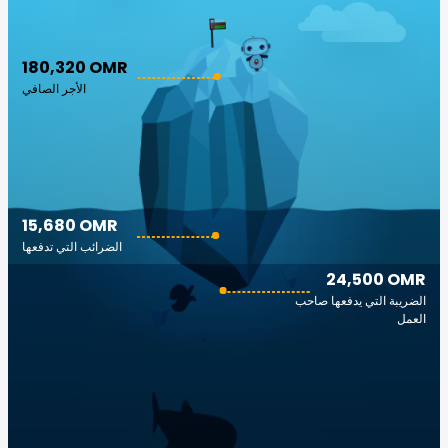
180,320 OMR
الأجر الصافي
15,680 OMR
الضرائب التي تدفعها
24,500 OMR
الضريبة التي يدفعها صاحب
العمل