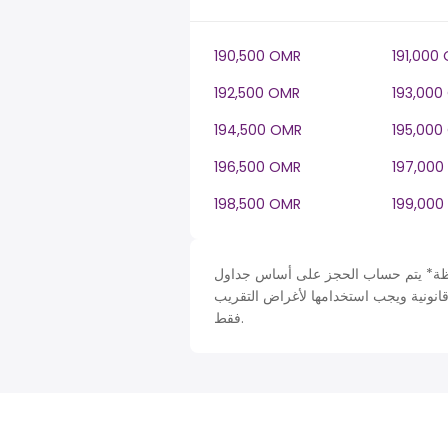
190,500 OMR
191,000
192,500 OMR
193,000
194,500 OMR
195,000
196,500 OMR
197,000
198,500 OMR
199,000
 حساب الحجز على أساس جداول Oman في OM، ضريبة دخل سنة. لأغراض التبسيط تم افتراض
قانونية ويجب استخدامها لأغراض التقريب
فقط.