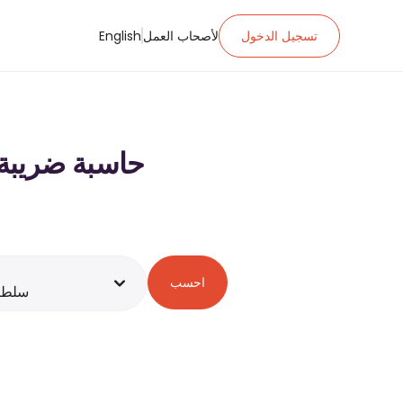
تسجيل الدخول
لأصحاب العمل
English
حاسبة ضريبة الدخل ل ر.ع.‏٦٬٠٠٠
احسب
سلطن