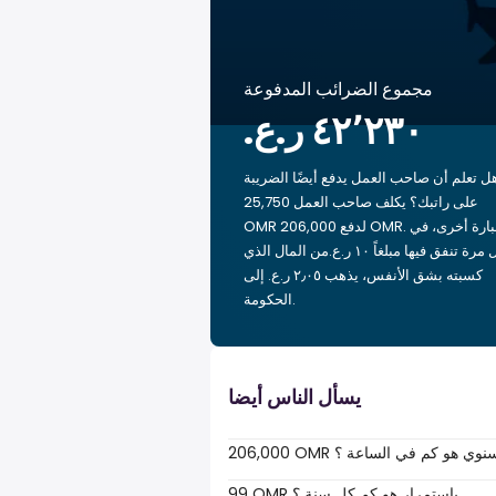
مجموع الضرائب المدفوعة
ل تعلم أن صاحب العمل يدفع أيضًا الضريبة
على راتبك؟ يكلف صاحب العمل 25,750
OMR لدفع 206,000 OMR. بعبارة أخرى، في
كل مرة تنفق فيها مبلغاً ‏١٠ ر.ع.‏من المال الذي
كسبته بشق الأنفس، يذهب ‏٢٫٠٥ ر.ع.‏ إلى
الحكومة.
يسأل الناس أيضا
206,00 OMR سنوي هو كم في الساعة ؟
99 OMR باستمرار هو كم كل سنة ؟