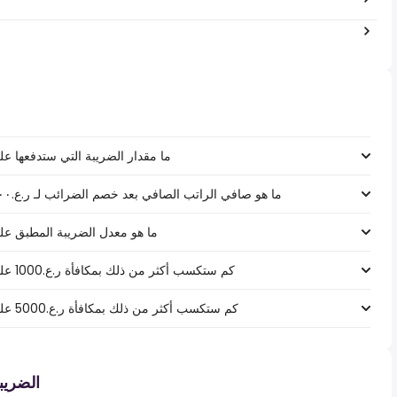
ما مقدار الضريبة التي ستدفعها على راتب ر.ع.‏٠٦٬٠٠٠
ما هو صافي الراتب الصافي بعد خصم الضرائب لـ ر.ع.‏٢٠٦٬٠٠٠ ‏ في سلطنة عمان، سلطنة عمان؟
ما هو معدل الضريبة المطبق على راتب ر.ع.‏٠٦٬٠٠٠
كم ستكسب أكثر من ذلك بمكافأة ر.ع.1000 على راتب ر.ع.‏٢٠٦٬٠٠٠ ‏ في سلطنة عمان؟
كم ستكسب أكثر من ذلك بمكافأة ر.ع.5000 على راتب ر.ع.‏٢٠٦٬٠٠٠ ‏ في سلطنة عمان؟
الضري