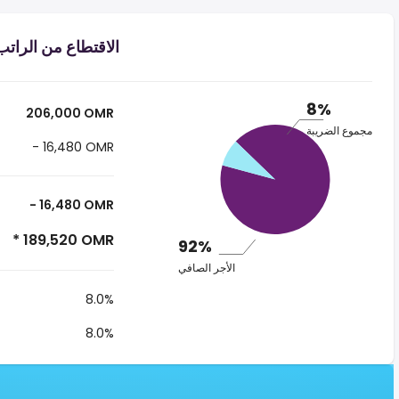
الاقتطاع من الراتب ر.ع.‏٢٠٦٬٠٠٠ ‏ في 
8%
206,000 OMR
مجموع الضريبة
- 16,480 OMR
- 16,480 OMR
* 189,520 OMR
92%
الأجر الصافي
8.0%
8.0%