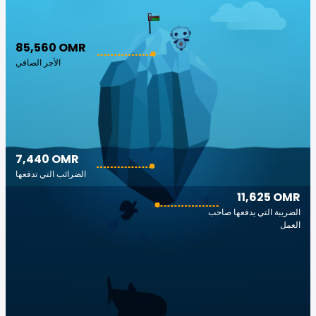
85,560 OMR
الأجر الصافي
7,440 OMR
الضرائب التي تدفعها
11,625 OMR
الضريبة التي يدفعها صاحب
العمل