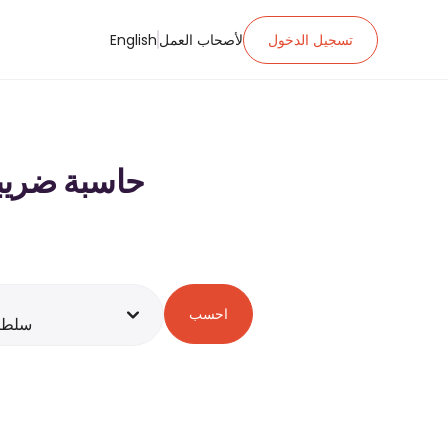
تسجيل الدخول
لأصحاب العمل
English
حاسبة ضريبة الدخل ل ر.ع.‏٠٠
احسب
سلطن