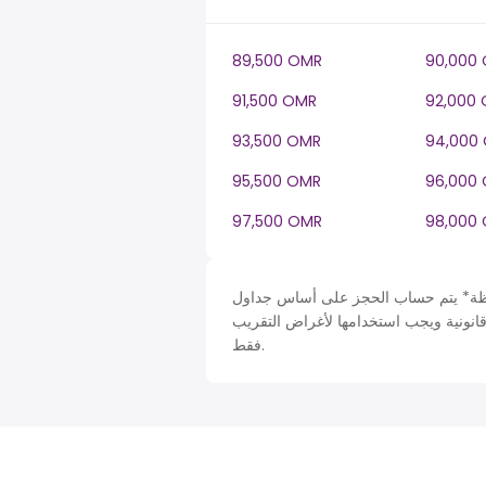
89,500 OMR
90,000
91,500 OMR
92,000
93,500 OMR
94,000
95,500 OMR
96,000
97,500 OMR
98,000
 حساب الحجز على أساس جداول Oman في OM، ضريبة دخل سنة. لأغراض التبسيط تم افتراض
قانونية ويجب استخدامها لأغراض التقريب
فقط.