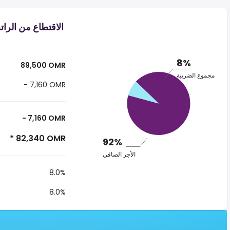
الاقتطاع من الراتب ر.ع.‏٨٩٬٥٠٠ ‏ ف
8%
89,500 OMR
مجموع الضريبة
- 7,160 OMR
- 7,160 OMR
* 82,340 OMR
92%
الأجر الصافي
8.0%
8.0%