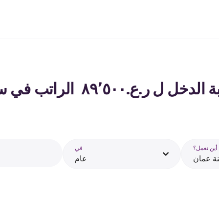
٨٩٬٥ ‏ الراتب في سلطنة عمان - 2026
أين تعمل؟
في
ة عمان
عام