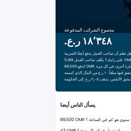
مجموع الضرائب المدفوعة
ل تعلم أن صاحب العمل يدفع أيضًا الضريبة
على راتبك؟ يكلف صاحب العمل 11,188 OMR
لدفع 89,500 OMR. بعبارة أخرى، في كل مرة
تنفق فيها مبلغاً ‏١٠ ر.ع.‏من المال الذي كسبته
 إلى الحكومة.
يسأل الناس أيضا
89,500 OMR سنوي هو كم في الساعة ؟
43 OMR باستمرار هو كم كل سنة ؟